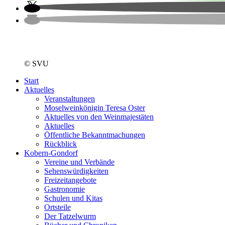
© SVU
Start
Aktuelles
Veranstaltungen
Moselweinkönigin Teresa Oster
Aktuelles von den Weinmajestäten
Aktuelles
Öffentliche Bekanntmachungen
Rückblick
Kobern-Gondorf
Vereine und Verbände
Sehenswürdigkeiten
Freizeitangebote
Gastronomie
Schulen und Kitas
Ortsteile
Der Tatzelwurm