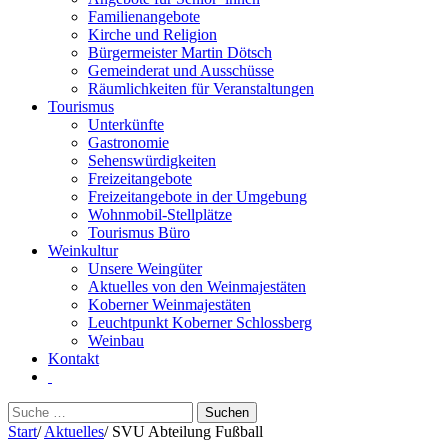
Familienangebote
Kirche und Religion
Bürgermeister Martin Dötsch
Gemeinderat und Ausschüsse
Räumlichkeiten für Veranstaltungen
Tourismus
Unterkünfte
Gastronomie
Sehenswürdigkeiten
Freizeitangebote
Freizeitangebote in der Umgebung
Wohnmobil-Stellplätze
Tourismus Büro
Weinkultur
Unsere Weingüter
Aktuelles von den Weinmajestäten
Koberner Weinmajestäten
Leuchtpunkt Koberner Schlossberg
Weinbau
Kontakt
Suchen
nach:
Start
/
Aktuelles
/
SVU Abteilung Fußball