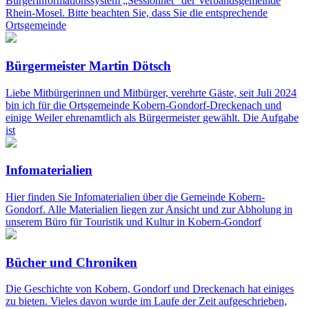
Bürgerinformationssystem „Sessionnet“ der Verbandsgemeinde
Rhein-Mosel. Bitte beachten Sie, dass Sie die entsprechende
Ortsgemeinde
Bürgermeister Martin Dötsch
Liebe Mitbürgerinnen und Mitbürger, verehrte Gäste, seit Juli 2024
bin ich für die Ortsgemeinde Kobern-Gondorf-Dreckenach und
einige Weiler ehrenamtlich als Bürgermeister gewählt. Die Aufgabe
ist
Infomaterialien
Hier finden Sie Infomaterialien über die Gemeinde Kobern-
Gondorf. Alle Materialien liegen zur Ansicht und zur Abholung in
unserem Büro für Touristik und Kultur in Kobern-Gondorf
Bücher und Chroniken
Die Geschichte von Kobern, Gondorf und Dreckenach hat einiges
zu bieten. Vieles davon wurde im Laufe der Zeit aufgeschrieben,