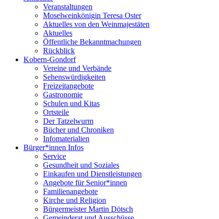
Veranstaltungen
Moselweinkönigin Teresa Oster
Aktuelles von den Weinmajestäten
Aktuelles
Öffentliche Bekanntmachungen
Rückblick
Kobern-Gondorf
Vereine und Verbände
Sehenswürdigkeiten
Freizeitangebote
Gastronomie
Schulen und Kitas
Ortsteile
Der Tatzelwurm
Bücher und Chroniken
Infomaterialien
Bürger*innen Infos
Service
Gesundheit und Soziales
Einkaufen und Dienstleistungen
Angebote für Senior*innen
Familienangebote
Kirche und Religion
Bürgermeister Martin Dötsch
Gemeinderat und Ausschüsse