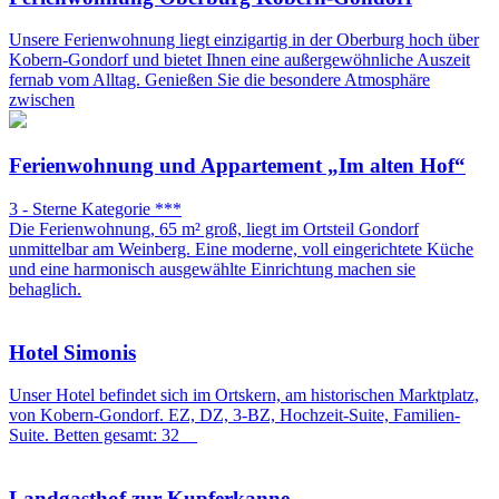
Unsere Ferienwohnung liegt einzigartig in der Oberburg hoch über
Kobern-Gondorf und bietet Ihnen eine außergewöhnliche Auszeit
fernab vom Alltag. Genießen Sie die besondere Atmosphäre
zwischen
Ferienwohnung und Appartement „Im alten Hof“
3 - Sterne Kategorie ***
Die Ferienwohnung, 65 m² groß, liegt im Ortsteil Gondorf
unmittelbar am Weinberg. Eine moderne, voll eingerichtete Küche
und eine harmonisch ausgewählte Einrichtung machen sie
behaglich.
Hotel Simonis
Unser Hotel befindet sich im Ortskern, am historischen Marktplatz,
von Kobern-Gondorf. EZ, DZ, 3-BZ, Hochzeit-Suite, Familien-
Suite. Betten gesamt: 32
Landgasthof zur Kupferkanne