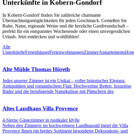
Unterkünfte in Kobern-Gondorf
In Kobern-Gondorf finden Sie zahlreiche charmante
Übernachtungsmöglichkeiten für jeden Geschmack. Genießen Sie
Ruhe, Natur, regionale Weine und die herzliche Gastfreundschaft –
perfekt für ein entspanntes Wochenende oder einen unvergesslichen
Urlaub. Jetzt entdecken und wohlfühlen!
Alle
Unterkünfte
Ferienhäuser
Ferienwohnungen
Zimmer
Appartements
Hote
Alte Mühle Thomas Höreth
Jedes unserer Zimmer ist ein Unikat – voller historischer Eleganz,
Antiquitäten und romantischem Flair. Hochwertige Betten, luxuriöse
Bäder und die beruhigende Naturkulisse mit Plätschern des
Altes Landhaus Villa Provence
4-Sterne Gästezimmer in rustikaler Idylle
Neben den Zimmern im hochwertigen Landhausstil bietet die Villa
Provence Ihnen ein breites Sortiment besonderer Dekorations- und