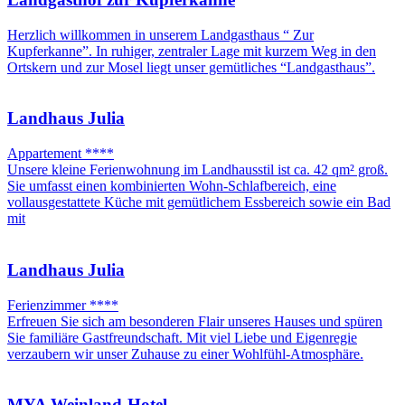
Herzlich willkommen in unserem Landgasthaus “ Zur
Kupferkanne”. In ruhiger, zentraler Lage mit kurzem Weg in den
Ortskern und zur Mosel liegt unser gemütliches “Landgasthaus”.
Landhaus Julia
Appartement ****
Unsere kleine Ferienwohnung im Landhausstil ist ca. 42 qm² groß.
Sie umfasst einen kombinierten Wohn-Schlafbereich, eine
vollausgestattete Küche mit gemütlichem Essbereich sowie ein Bad
mit
Landhaus Julia
Ferienzimmer ****
Erfreuen Sie sich am besonderen Flair unseres Hauses und spüren
Sie familiäre Gastfreundschaft. Mit viel Liebe und Eigenregie
verzaubern wir unser Zuhause zu einer Wohlfühl-Atmosphäre.
MYA Weinland-Hotel