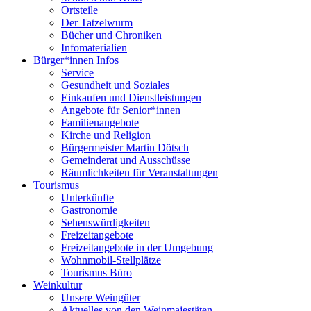
Ortsteile
Der Tatzelwurm
Bücher und Chroniken
Infomaterialien
Bürger*innen Infos
Service
Gesundheit und Soziales
Einkaufen und Dienstleistungen
Angebote für Senior*innen
Familienangebote
Kirche und Religion
Bürgermeister Martin Dötsch
Gemeinderat und Ausschüsse
Räumlichkeiten für Veranstaltungen
Tourismus
Unterkünfte
Gastronomie
Sehenswürdigkeiten
Freizeitangebote
Freizeitangebote in der Umgebung
Wohnmobil-Stellplätze
Tourismus Büro
Weinkultur
Unsere Weingüter
Aktuelles von den Weinmajestäten