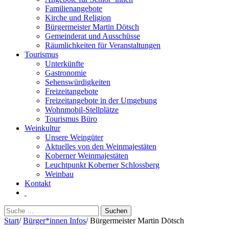
Familienangebote
Kirche und Religion
Bürgermeister Martin Dötsch
Gemeinderat und Ausschüsse
Räumlichkeiten für Veranstaltungen
Tourismus
Unterkünfte
Gastronomie
Sehenswürdigkeiten
Freizeitangebote
Freizeitangebote in der Umgebung
Wohnmobil-Stellplätze
Tourismus Büro
Weinkultur
Unsere Weingüter
Aktuelles von den Weinmajestäten
Koberner Weinmajestäten
Leuchtpunkt Koberner Schlossberg
Weinbau
Kontakt
Suchen
nach:
Start
/
Bürger*innen Infos
/
Bürgermeister Martin Dötsch