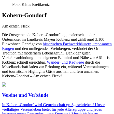
Foto: Klaus Breitkreutz
Kobern-Gondorf
Am echten Fleck
Die Ortsgemeinde Kobern-Gondorf liegt malerisch an der
Untermosel im Landkreis Mayen-Koblenz und zählt rund 3.100
Einwohner. Geprägt von
historischen Fachwerkhäusern, imposanten
Burgen
und den umliegenden Weinbergen, verbindet der Ort
Tradition mit modernem Lebensgefühl. Dank der guten
Verkehrsanbindung – mit eigenem Bahnhof und Nähe zur A61 – ist
Koblenz schnell erreichbar.
Wander- und Radwege
durch die
Mosellandschaft laden zur Erholung ein, während Veranstaltungen
und touristische Highlights Gäste aus nah und fern anziehen.
Kobern-Gondorf – Am echten Fleck!
Vereine und Verbände
In Kobern-Gondorf wird Gemeinschaft großgeschrieben! Unser
vielfältiges Vereinsleben bietet für jede Altersgruppe und jedes
Interesse etwas Passendes – von Sport und Musik bis hin zu