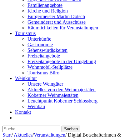
Familienangebote
Kirche und Religion
Bürgermeister Martin Dötsch
Gemeinderat und Ausschüsse
Räumlichkeiten für Veranstaltungen
Tourismus
Unterkünfte
Gastronomie
Sehenswürdigkeiten
Freizeitangebote
Freizeitangebote in der Umgebung
Wohnmobil-Stellplätze
Tourismus Büro
Weinkultur
Unsere Weingüter
Aktuelles von den Weinmajestäten
Koberner Weinmajestäten
Leuchtpunkt Koberner Schlossberg
Weinbau
Kontakt
Suchen
nach:
Start
/
Aktuelles
/
Veranstaltungen
/
Digital Botschafterinnen &