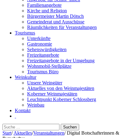
Familienangebote
Kirche und Religion
Bürgermeister Martin Dötsch
Gemeinderat und Ausschüsse
Räumlichkeiten für Veranstaltungen
Tourismus
Unterkünfte
Gastronomie
Sehenswürdigkeiten
Freizeitangebote
Freizeitangebote in der Umgebung
Wohnmobil-Stellplätze
Tourismus Büro
Weinkultur
Unsere Weingüter
Aktuelles von den Weinmajestäten
Koberner Weinmajestäten
Leuchtpunkt Koberner Schlossberg
Weinbau
Kontakt
Suchen
nach:
Start
/
Aktuelles
/
Veranstaltungen
/
Digital Botschafterinnen &