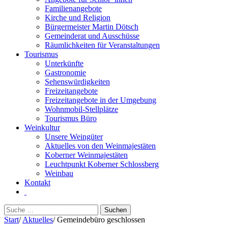
Familienangebote
Kirche und Religion
Bürgermeister Martin Dötsch
Gemeinderat und Ausschüsse
Räumlichkeiten für Veranstaltungen
Tourismus
Unterkünfte
Gastronomie
Sehenswürdigkeiten
Freizeitangebote
Freizeitangebote in der Umgebung
Wohnmobil-Stellplätze
Tourismus Büro
Weinkultur
Unsere Weingüter
Aktuelles von den Weinmajestäten
Koberner Weinmajestäten
Leuchtpunkt Koberner Schlossberg
Weinbau
Kontakt
Suchen
nach:
Start
/
Aktuelles
/
Gemeindebüro geschlossen