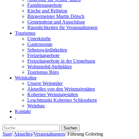
Familienangebote
Kirche und Religion
Bürgermeister Martin Dötsch
Gemeinderat und Ausschüsse
Räumlichkeiten für Veranstaltungen
Tourismus
Unterkünfte
Gastronomie
Sehenswürdigkeiten
Freizeitangebote
Freizeitangebote in der Umgebung
Wohnmobil-Stellplätze
Tourismus Büro
Weinkultur
Unsere Weingüter
Aktuelles von den Weinmajestäten
Koberner Weinmajestäten
Leuchtpunkt Koberner Schlossberg
Weinbau
Kontakt
Suchen
nach:
Start
/
Aktuelles
/
Veranstaltungen
/
Führung Goloring