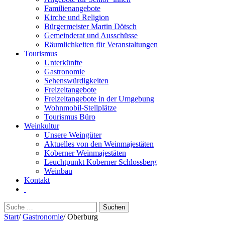
Familienangebote
Kirche und Religion
Bürgermeister Martin Dötsch
Gemeinderat und Ausschüsse
Räumlichkeiten für Veranstaltungen
Tourismus
Unterkünfte
Gastronomie
Sehenswürdigkeiten
Freizeitangebote
Freizeitangebote in der Umgebung
Wohnmobil-Stellplätze
Tourismus Büro
Weinkultur
Unsere Weingüter
Aktuelles von den Weinmajestäten
Koberner Weinmajestäten
Leuchtpunkt Koberner Schlossberg
Weinbau
Kontakt
Suchen
nach:
Start
/
Gastronomie
/
Oberburg