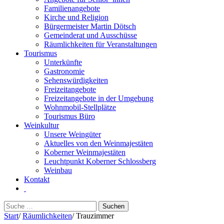
Familienangebote
Kirche und Religion
Bürgermeister Martin Dötsch
Gemeinderat und Ausschüsse
Räumlichkeiten für Veranstaltungen
Tourismus
Unterkünfte
Gastronomie
Sehenswürdigkeiten
Freizeitangebote
Freizeitangebote in der Umgebung
Wohnmobil-Stellplätze
Tourismus Büro
Weinkultur
Unsere Weingüter
Aktuelles von den Weinmajestäten
Koberner Weinmajestäten
Leuchtpunkt Koberner Schlossberg
Weinbau
Kontakt
Suchen
nach:
Start
/
Räumlichkeiten
/
Trauzimmer