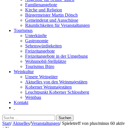
Familienangebote
Kirche und Religion
Bürgermeister Martin Dötsch
Gemeinderat und Ausschüsse
Räumlichkeiten für Veranstaltungen
Tourismus
Unterkünfte
Gastronomie
Sehenswürdigkeiten
Freizeitangebote
Freizeitangebote in der Umgebung
Wohnmobil-Stellplätze
Tourismus Büro
Weinkultur
Unsere Weingüter
Aktuelles von den Weinmajestäten
Koberner Weinmajestäten
Leuchtpunkt Koberner Schlossberg
Weinbau
Kontakt
Suchen
nach:
Start
/
Aktuelles
/
Veranstaltungen
/
Spieletreff von plus/minus 60 aktiv