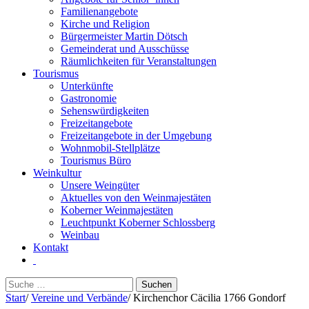
Familienangebote
Kirche und Religion
Bürgermeister Martin Dötsch
Gemeinderat und Ausschüsse
Räumlichkeiten für Veranstaltungen
Tourismus
Unterkünfte
Gastronomie
Sehenswürdigkeiten
Freizeitangebote
Freizeitangebote in der Umgebung
Wohnmobil-Stellplätze
Tourismus Büro
Weinkultur
Unsere Weingüter
Aktuelles von den Weinmajestäten
Koberner Weinmajestäten
Leuchtpunkt Koberner Schlossberg
Weinbau
Kontakt
Suchen
nach:
Start
/
Vereine und Verbände
/
Kirchenchor Cäcilia 1766 Gondorf