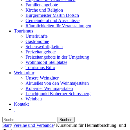
Familienangebote
Kirche und Religion
Bürgermeister Martin Dötsch
Gemeinderat und Ausschüsse
Räumlichkeiten für Veranstaltungen
Tourismus
Unterkünfte
Gastronomie
Sehenswürdigkeiten
Freizeitangebote
Freizeitangebote in der Umgebung
Wohnmobil-Stellplätze
Tourismus Büro
Weinkultur
Unsere Weingüter
Aktuelles von den Weinmajestäten
Koberner Weinmajestäten
Leuchtpunkt Koberner Schlossberg
Weinbau
Kontakt
Suchen
nach:
Start
/
Vereine und Verbände
/
Kuratorium für Heimatforschung- und